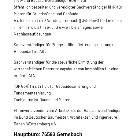
Miet- und Bausachverständiger BDB + VDI
öffentlich bestellter und vereidigter Sachverständiger (IHK) für
Mieten für Grundstücke und Gebäude
A u k t i o n a t o r / Versteigerer nach § 34b GewO für I m m o b
i l i e n, I n d u s t r i e- u. G e w e r b e anlagen, sowie
Nachlassauflösungen
Sachverständiger für Pflege-, Hilfe., Betreuungsleistung u.
Hilfebedarf im Alter
Sachverständiger für die steuerliche Ermittlung der
wirtschaftlichen Restnutzungsdauer von Immobilien für eine
erhöhte AfA
(IGF GbR) I n s t i t u t für Gebäudesanierung und
Fundamentsanierung
Fachjournalist Bauen und Mieten
Ehrenvorsitzender vom Arbeitskreis der Bausachverständigen
im Bund Deutscher Baumeister, Architekten und Ingenieure
Baden-Württemberg e.V.
Hauptbüro: 76593 Gernsbach