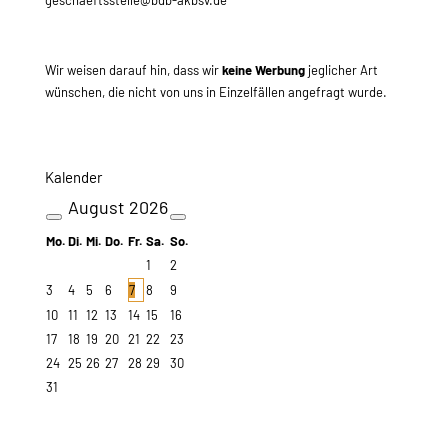
geschaeftsstelle@bdb-akbsv.de
Wir weisen darauf hin, dass wir
keine Werbung
jeglicher Art
wünschen, die nicht von uns in Einzelfällen angefragt wurde.
Kalender
August
2026
Mo.
Di.
Mi.
Do.
Fr.
Sa.
So.
1
2
3
4
5
6
7
8
9
10
11
12
13
14
15
16
17
18
19
20
21
22
23
24
25
26
27
28
29
30
31