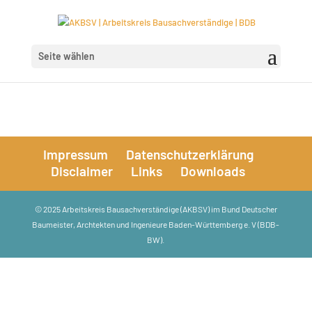
Seite wählen
Impressum
Datenschutzerklärung
Disclaimer
Links
Downloads
© 2025 Arbeitskreis Bausachverständige (AKBSV) im Bund Deutscher
Baumeister, Archtekten und Ingenieure Baden-Württemberg e. V (BDB-
BW).